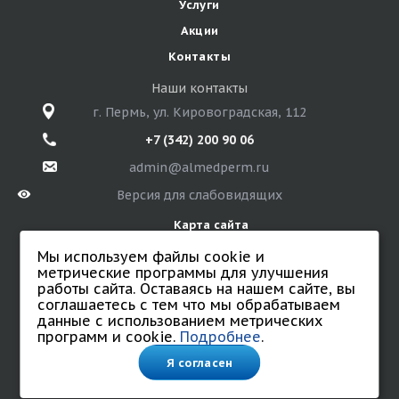
Услуги
Акции
Контакты
Наши контакты
г. Пермь, ул. Кировоградская, 112
+7 (342) 200 90 06
admin@almedperm.ru
Версия для слабовидящих
Карта сайта
Мы используем файлы cookie и
метрические программы для улучшения
работы сайта. Оставаясь на нашем сайте, вы
© 2026 Санаторий «Алмед»
соглашаетесь с тем что мы обрабатываем
Все права защищены.
данные с использованием метрических
Политика обработки персональных данных
программ и cookie.
Подробнее
.
Согласие на обработку персональных данных.
Соглашение на обработку данных с использованием
Я согласен
cookie и метрических программ.